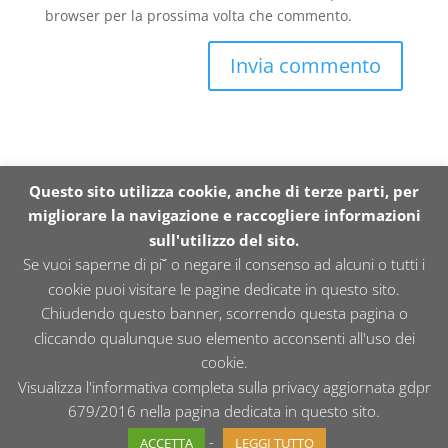
browser per la prossima volta che commento.
Questo sito utilizza cookie, anche di terze parti, per
migliorare la navigazione e raccogliere informazioni
sull'utilizzo del sito.
Se vuoi saperne di pi˘ o negare il consenso ad alcuni o tutti i
Articoli recenti
cookie puoi visitare le pagine dedicate in questo sito.
Chiudendo questo banner, scorrendo questa pagina o
Hello world!
cliccando qualunque suo elemento acconsenti all'uso dei
cookie.
Commenti recenti
Visualizza l'informativa completa sulla privacy aggiornata gdpr
679/2016 nella pagina dedicata in questo sito.
-
ACCETTA
LEGGI TUTTO